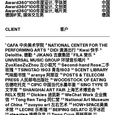
Award360°100年度设计, 字体类
中国
Award360°100年度设计, 文创类
中国
Award360°100年度设计, 唱片类
中国
德国iF奖, 媒体交互类
德国
CLIENT
客户
CAFA 中央美术学院
NATIONAL CENTER FOR THE
PERFORMING ARTS
DiDi 滴滴出行
Kwai 快手
Deloitte. 德勤
JIKANG 吉康集团
FILA 斐乐
UNIVERSAL MUSIC GROUP 环球音乐唱片
ZuoXiaoZuZhou 左小祖咒
Second-hand Rose二手
玫瑰
TSINGTAO 1903 青岛1903
SCENT LIBRARY
气味图书馆
aranya 阿那亚
POSTS & TELECOM
PRESS 人民邮电出版社
WOODSTOCK OF EATING
伍德吃托克
CIPIC 中国当代水墨年鉴
SINO TYPE 华
文字库
SHANGHAI ART FAIR 上海艺术博览会
RELX 悦刻
Dickies 迪凯斯
WeChat Work 企业微
信
Tong Ren Tang 同仁堂
National Art Museum
of China
zuoyou art 左右艺术
HOW+SPACE昊美
术馆
LECIRE 乐希瑞
BEIPING GELATO 北平冰匠
gleeglee 咯哩乌龙
Twoo Cuup 两杯两杯