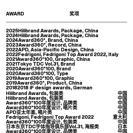
AWARD
奖项
2025
Hiiibrand Awards, Package, China
2024
Hiiibrand Awards, Package, China
2024
Award360°, Brand, China
2023
Award360°, Record, China
2022
APD, Asia-Pacific Design, China
2022
Fedrigoni, Fedrigoni Top Award 2022, Italy
2021
Award360°100, Graphic, China
2021
Tokyo TDC Vol.31, Brand
2020
Award360°100, Brand
2020
Award360°100, Type
2019
Award360°100, Graphic
2019
Award360°, Product, China
2018
2018 iF design awards, German
Hiiibrand Awards, 包装类
中国
Hiiibrand Awards, 包装类
中国
Award360°100年度设计, 品牌类
中国
Award360°100年度设计, 唱片类
中国
APD亚太年鉴, 唱片类
中国
Fedrigoni, Fedrigoni Top Award 2022
意大利
Award360°100年度设计, 包装类
中国
日本东京TDC字体指导俱乐部Vol.31, 海报类
日本
Award360°100年度设计, 品牌类
中国