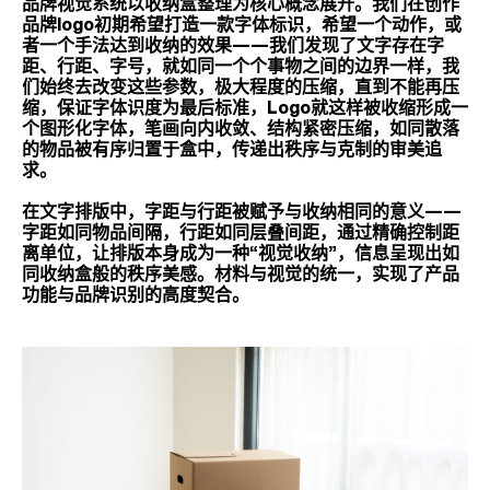
品牌视觉系统以收纳盒整理为核心概念展开。我们在创作
品牌logo初期希望打造一款字体标识，希望一个动作，或
者一个手法达到收纳的效果——我们发现了文字存在字
距、行距、字号，就如同一个个事物之间的边界一样，我
们始终去改变这些参数，极大程度的压缩，直到不能再压
缩，保证字体识度为最后标准，Logo就这样被收缩形成一
个图形化字体，笔画向内收敛、结构紧密压缩，如同散落
的物品被有序归置于盒中，传递出秩序与克制的审美追
求。
在文字排版中，字距与行距被赋予与收纳相同的意义——
字距如同物品间隔，行距如同层叠间距，通过精确控制距
离单位，让排版本身成为一种“视觉收纳”，信息呈现出如
同收纳盒般的秩序美感。材料与视觉的统一，实现了产品
功能与品牌识别的高度契合。